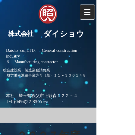
ダイショウ
株式会社
Daisho co.,LTD. General construction
industry
＆ Manufacturing contractor
総合建設業・製造業務請負業
​一般労働者派遣事業許可（般）１１－３００１４８
本社 埼玉県秩父市上影森１２２－４
TEL
(0494)22-3365
㈹