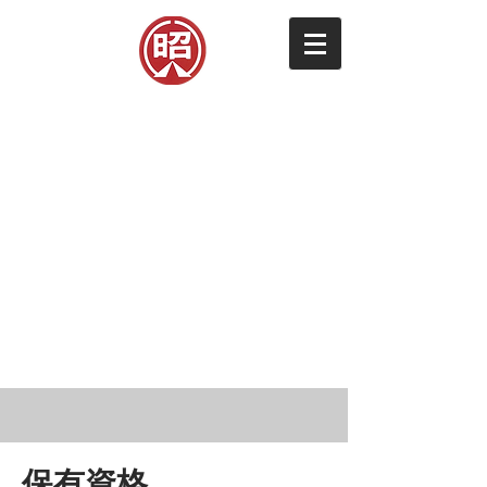
ダイショウ
株式会社
Daisho co.,LTD. General construction
industry
＆ Manufacturing contractor
総合建設業・製造業務請負業
​一般労働者派遣事業許可（般）１１－３００１４８
本社 埼玉県秩父市上影森１２２－４
TEL
(0494)22-3365
㈹
保有資格