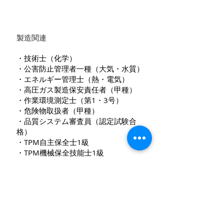
製造関連
・技術士（化学）
・公害防止管理者一種（大気・水質）
・エネルギー管理士（熱・電気）
・高圧ガス製造保安責任者（甲種）
・作業環境測定士（第1・3号）
・危険物取扱者（甲種）
・品質システム審査員（認定試験合
格）
・TPM自主保全士1級
・TPM機械保全技能士1級
・第一種衛生管理者
・廃棄物処理施設技術管理者
※他、技能に関する資格・免許は、各事業